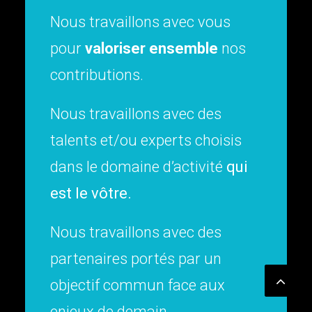
llons avec vous
L’objectif 
iser ensemble
nos
est de vous
ns.
solutions o
convoquant 
llons avec des
réalité et l
ou experts choisis
aine d’activité
qui
Notre goût 
.
conduit à 
dans une vi
llons avec des
tournée vers
 portés par un
ommun face aux
demain.